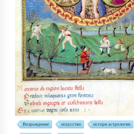
Тибет
транзиты
трансформация
тре
Тур Хейердал
Уран
фен-шуй
филос
Хайям
характер
Хаям
Хирон
Черная Луна
шаманизм
эволюция
эз
Юги
юмор
Юнг
Юпитер
Япо
Возрождение
искусство
истори астрологии