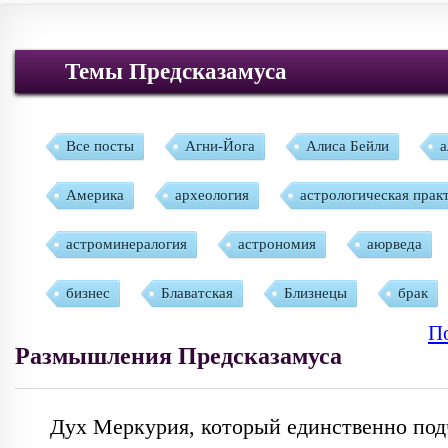
Темы Предсказамуса
Все посты
Агни-Йога
Алиса Бейли
а
Америка
археология
астрологическая прак
астроминералогия
астрономия
аюрведа
бизнес
Блаватская
Близнецы
брак
По
буддизм
васту
веды
Венера
В
Размышления Предсказамуса
ВИДЕО
Водолей
Возрождение
Волг
Дух Меркурия, который единственно под
Вронский
гадание
гео
Глоба