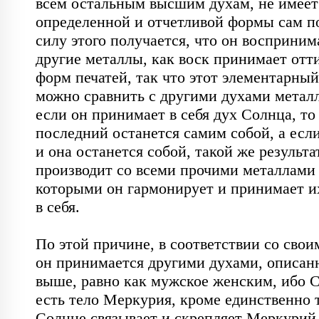
всем остальным высшим духам, не имеет 
определенной и отчетливой формы сам по 
дао
Дева
дети
джйотиш
духо
силу этого получается, что он воспринима
другие металлы, как воск принимает отти
Египет
женщина
звезды
Зодиак
форм печатей, так что этот элементарный 
можно сравнить с другими духами металло
интуиция
искусство
истори астрологии
если он принимает в себя дух Солнца, то 
последний останется самим собой, а если
календарь
камни
карма
Китай
и она останется собой, такой же результат
производит со всеми прочими металлами 
космос
кризис
Лев
Лилит
Лил
которыми он гармонирует и принимает их
в себя.

Луна в знаке
Лунный день
любовь
М
медицинская астрология
Меркурий
мужчи
По этой причине, в соответствии со своим
он принимается другими духами, описан
накшатра
натальная карта
наука
неб
выше, равно как мужское женским, ибо С
есть тело Меркурия, кроме единственно то
неоиндуизм
Нептун
нумерология
О
Солнце связывает и скрепляет Меркурий